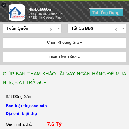
×
NhaDat888.vn
Tải Ứng Dụng
Đăng Tin BDS Miên Phí
Mua Bán
Cho Thuê
Tính Lãi
Đăng Tin
FREE - In Google Play
×
×
Toàn Quốc
Tất Cả BĐS
Chọn Khoảng Giá
Diện Tích Tổng
GIÚP BẠN THAM KHẢO LÃI VAY NGÂN HÀNG ĐỂ MUA
NHÀ, ĐẦT TRẢ GÓP.
Bất Động Sản
Bán biệt thự cao cấp
Địa chỉ: biệt thự
7.6 Tỷ
Giá trị nhà đất