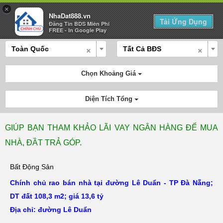
×
NhaDat888.vn
Tải Ứng Dụng
Đăng Tin BDS Miên Phí
Mua Bán
Cho Thuê
Tính Lãi
Đăng Tin
FREE - In Google Play
×
×
Toàn Quốc
Tất Cả BĐS
Chọn Khoảng Giá
Diện Tích Tổng
GIÚP BẠN THAM KHẢO LÃI VAY NGÂN HÀNG ĐỂ MUA
NHÀ, ĐẦT TRẢ GÓP.
Bất Động Sản
Chính chủ rao bán nhà tại đường Lê Duẩn - TP Đà Nẵng;
DT đất 108,3 m2; giá 13,6 tỷ
Địa chỉ: đường Lê Duẩn