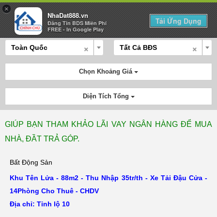
×
NhaDat888.vn
Tải Ứng Dụng
Đăng Tin BDS Miên Phí
Mua Bán
Cho Thuê
Tính Lãi
Đăng Tin
FREE - In Google Play
×
×
Toàn Quốc
Tất Cả BĐS
Chọn Khoảng Giá
Diện Tích Tổng
GIÚP BẠN THAM KHẢO LÃI VAY NGÂN HÀNG ĐỂ MUA
NHÀ, ĐẦT TRẢ GÓP.
Bất Động Sản
Khu Tên Lửa - 88m2 - Thu Nhập 35tr/th - Xe Tải Đậu Cửa -
14Phòng Cho Thuê - CHDV
Địa chỉ: Tỉnh lộ 10