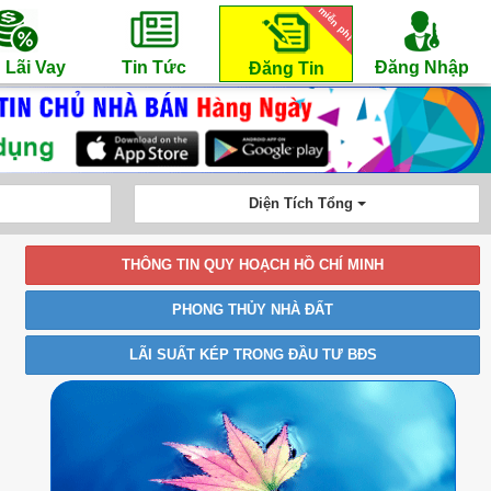
miễn phí
 Lãi Vay
Tin Tức
Đăng Nhập
Đăng Tin
Diện Tích Tổng
THÔNG TIN QUY HOẠCH HỒ CHÍ MINH
PHONG THỦY NHÀ ĐẤT
LÃI SUẤT KÉP TRONG ĐẦU TƯ BĐS