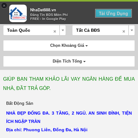
×
NhaDat888.vn
Tải Ứng Dụng
Đăng Tin BDS Miên Phí
Mua Bán
Cho Thuê
Tính Lãi
Đăng Tin
FREE - In Google Play
×
×
Toàn Quốc
Tất Cả BĐS
Chọn Khoảng Giá
Diện Tích Tổng
GIÚP BẠN THAM KHẢO LÃI VAY NGÂN HÀNG ĐỂ MUA
NHÀ, ĐẦT TRẢ GÓP.
Bất Động Sản
NHÀ ĐẸP ĐỐNG ĐA. 3 TẦNG, 2 NGỦ. AN SINH ĐỈNH, TIỆN
ÍCH NGẬP TRÀN
Địa chỉ: Phuong Liên, Đống Đa, Hà Nội