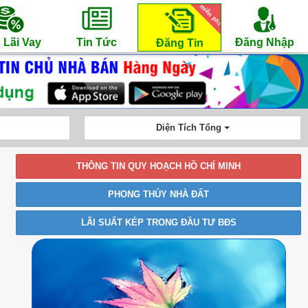
miễn phí
 Lãi Vay
Tin Tức
Đăng Nhập
Đăng Tin
Diện Tích Tổng
THÔNG TIN QUY HOẠCH HỒ CHÍ MINH
PHONG THỦY NHÀ ĐẤT
LÃI SUẤT KÉP TRONG ĐẦU TƯ BĐS