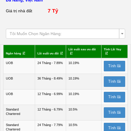
Đà Nẵng, Việt Nam
7 Tỷ
Giá trị nhà đất
Tôi Muốn Chọn Ngân Hàng:
Lãi suất sau ưu đãi
Tính Lãi Vay
Ngân hàng
Lãi suất ưu đãi
UOB
24 Tháng - 7.89%
10.19%
Tính lãi
UOB
36 Tháng - 8.49%
10.19%
Tính lãi
UOB
12 Tháng - 6.99%
10.19%
Tính lãi
Standard
12 Tháng - 6.79%
10.5%
Tính lãi
Chartered
Standard
24 Tháng - 7.79%
10.5%
Tính lãi
Chartered