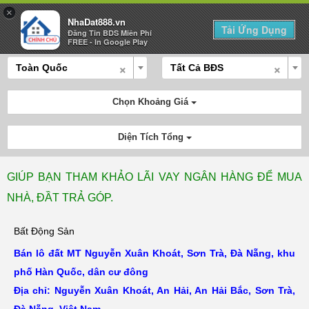
×
NhaDat888.vn
Tải Ứng Dụng
Đăng Tin BDS Miên Phí
Mua Bán
Cho Thuê
Tính Lãi
Đăng Tin
FREE - In Google Play
×
×
Toàn Quốc
Tất Cả BĐS
Chọn Khoảng Giá
Diện Tích Tổng
GIÚP BẠN THAM KHẢO LÃI VAY NGÂN HÀNG ĐỂ MUA
NHÀ, ĐẦT TRẢ GÓP.
Bất Động Sản
Bán lô đất MT Nguyễn Xuân Khoát, Sơn Trà, Đà Nẵng, khu
phố Hàn Quốc, dân cư đông
Địa chỉ: Nguyễn Xuân Khoát, An Hải, An Hải Bắc, Sơn Trà,