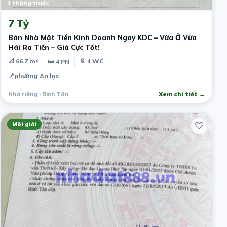
1 tháng trước
7 Tỷ
Bán Nhà Mặt Tiền Kinh Doanh Ngay KDC – Vừa Ở Vừa
Hái Ra Tiền – Giá Cực Tốt!
📐 66.7 m²
🚿 4 WC
🛏 4 PN
📍
phường An lạc
Nhà riêng · Bình Tân
Xem chi tiết →
Môi giới