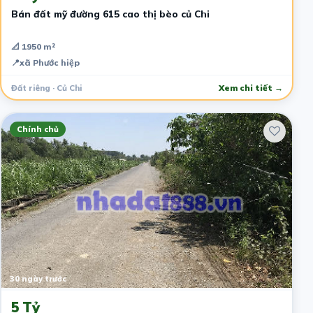
Bán đất mỹ đường 615 cao thị bèo củ Chi
📐 1950 m²
📍
xã Phước hiệp
Đất riêng · Củ Chi
Xem chi tiết →
Chính chủ
30 ngày trước
5 Tỷ