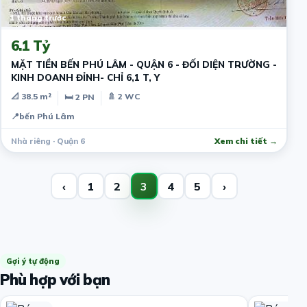
1 tháng trước
6.1 Tỷ
MẶT TIỀN BẾN PHÚ LÂM - QUẬN 6 - ĐỐI DIỆN TRƯỜNG -
KINH DOANH ĐỈNH- CHỈ 6,1 T, Y
📐 38.5 m²
🚿 2 WC
🛏 2 PN
📍
bến Phú Lâm
Nhà riêng · Quận 6
Xem chi tiết →
‹
1
2
3
4
5
›
Gợi ý tự động
Phù hợp với bạn