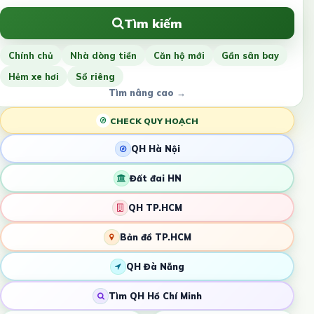
Tìm kiếm
Chính chủ
Nhà dòng tiền
Căn hộ mới
Gần sân bay
Hẻm xe hơi
Sổ riêng
Tìm nâng cao →
CHECK QUY HOẠCH
QH Hà Nội
Đất đai HN
QH TP.HCM
Bản đồ TP.HCM
QH Đà Nẵng
Tìm QH Hồ Chí Minh