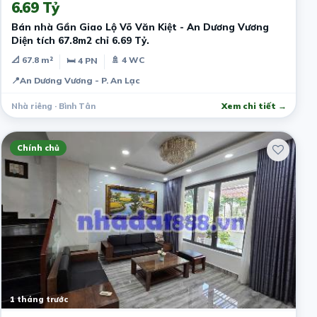
6.69 Tỷ
Bán nhà Gần Giao Lộ Võ Văn Kiệt - An Dương Vương
Diện tích 67.8m2 chỉ 6.69 Tỷ.
📐 67.8 m²
🚿 4 WC
🛏 4 PN
📍
An Dương Vương - P. An Lạc
Nhà riêng · Bình Tân
Xem chi tiết →
Chính chủ
1 tháng trước