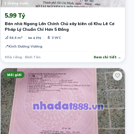
1 tháng trước
5.99 Tỷ
Bán nhà Ngang Lớn Chính Chủ xây kiên cố Khu Lê Cơ
Pháp Lý Chuẩn Chỉ Hơn 5 Đồng
📐 64.4 m²
🚿 3 WC
🛏 4 PN
📍
Kinh Dương Vương
Nhà riêng · Bình Tân
Xem chi tiết →
Môi giới