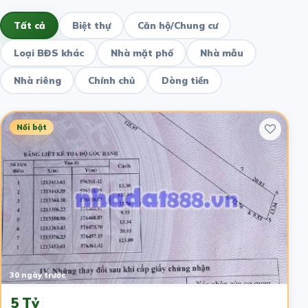
Tất cả
Biệt thự
Căn hộ/Chung cư
Loại BĐS khác
Nhà mặt phố
Nhà mẫu
Nhà riêng
Chính chủ
Dòng tiền
Nổi bật
30 ngày trước
5 Tỷ