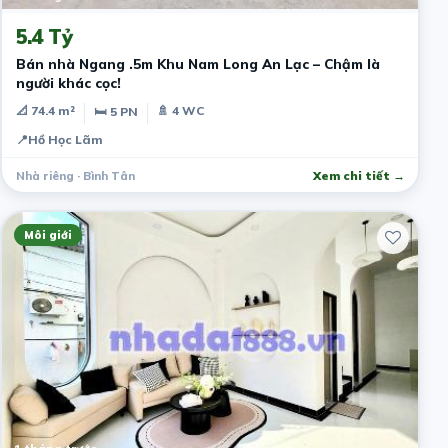
5.4 Tỷ
Bán nhà Ngang .5m Khu Nam Long An Lạc – Chậm là
người khác cọc!
📐 74.4 m²
🚿 4 WC
🛏 5 PN
📍
Hồ Học Lãm
Nhà riêng · Bình Tân
Xem chi tiết →
Môi giới