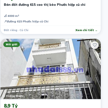
Bán đất đường 615 cao thị bèo Phước hiệp củ chi
📐 4000 m²
📍
đường 615 Phước hiệp củ Chi
Đất riêng · Củ Chi
Xem chi tiết →
Môi giới
1 tháng trước
8.9 Tỷ