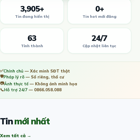
3,905+
0+
Tin đang hiển thị
Tin hot mới đăng
63
24/7
Tỉnh thành
Cập nhật liên tục
✅
Chính chủ
— Xác minh SĐT thật
🛡️
Pháp lý rõ
— Sổ riêng, thổ cư
📷
Ảnh thực tế
— Không ảnh minh họa
📞
Hỗ trợ 24/7
— 0866.058.088
Tin
mới nhất
Xem tất cả →