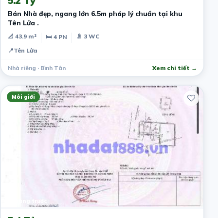
5.2 Tỷ
Bán Nhà đẹp, ngang lớn 6.5m pháp lý chuẩn tại khu
Tên Lửa .
📐 43.9 m²
🚿 3 WC
🛏 4 PN
📍
Tên Lửa
Nhà riêng · Bình Tân
Xem chi tiết →
Môi giới
1 tháng trước