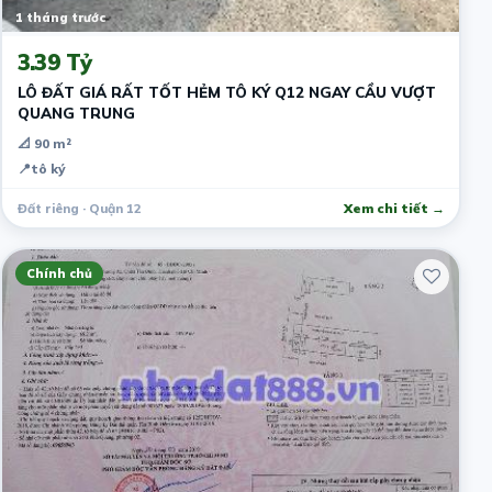
1 tháng trước
3.39 Tỷ
LÔ ĐẤT GIÁ RẤT TỐT HẺM TÔ KÝ Q12 NGAY CẦU VƯỢT
QUANG TRUNG
📐 90 m²
📍
tô ký
Đất riêng · Quận 12
Xem chi tiết →
Chính chủ