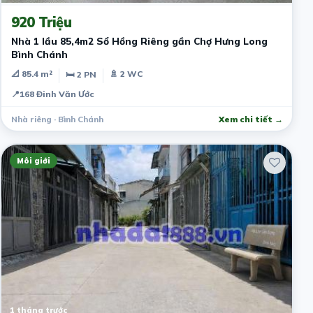
920 Triệu
Nhà 1 lầu 85,4m2 Sổ Hồng Riêng gần Chợ Hưng Long
Bình Chánh
📐 85.4 m²
🚿 2 WC
🛏 2 PN
📍
168 Đinh Văn Ước
Nhà riêng · Bình Chánh
Xem chi tiết →
Môi giới
1 tháng trước