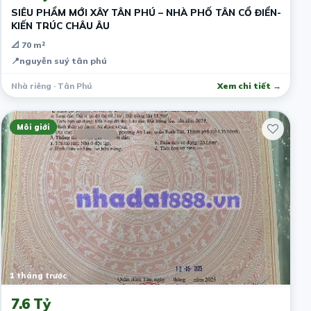
SIÊU PHẨM MỚI XÂY TÂN PHÚ – NHÀ PHỐ TÂN CỔ ĐIỂN-
KIẾN TRÚC CHÂU ÂU
📐 70 m²
📍
nguyễn suý tân phú
Nhà riêng · Tân Phú
Xem chi tiết →
Môi giới
1 tháng trước
7.6 Tỷ