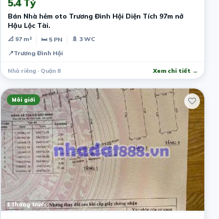
5.4 Tỷ
Bán Nhà hẻm oto Trương Đình Hội Diện Tích 97m nở
Hậu Lộc Tài.
📐 97 m²
🚿 3 WC
🛏 5 PN
📍
Trương Đình Hội
Nhà riêng · Quận 8
Xem chi tiết →
Môi giới
1 tháng trước