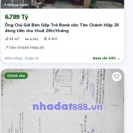
1 tháng trước
6.789 Tỷ
Ông Chủ Gửi Bán Gấp Trả Bank căn Tân Chánh Hiệp 25
dòng tiền cho thuê 20tr/tháng
📐 91 m²
🚿 4 WC
🛏 4 PN
📍
Tân Chánh Hiệp 25
Nhà riêng · Quận 12
Xem chi tiết →
Chính chủ