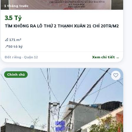
1 tháng trước
3.5 Tỷ
TÌM KHÔNG RA LÔ THỨ 2 THẠNH XUÂN 21 CHỈ 20TR/M2
📐 171 m²
📍
50 tô ký
Đất riêng · Quận 12
Xem chi tiết →
Chính chủ