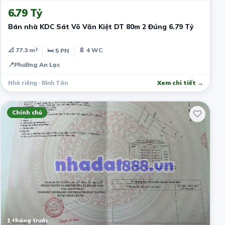
6.79 Tỷ
Bán nhà KDC Sát Võ Văn Kiệt DT 80m 2 Đúng 6.79 Tỷ
📐 77.3 m²
🚿 4 WC
🛏 5 PN
📍
Phường An Lạc
Nhà riêng · Bình Tân
Xem chi tiết →
Chính chủ
1 tháng trước