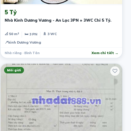
1 tháng trước
5 Tỷ
Nhà Kinh Dương Vương - An Lạc 3PN + 3WC Chỉ 5 Tỷ.
📐 50 m²
🚿 3 WC
🛏 3 PN
📍
kinh Dương Vương
Nhà riêng · Bình Tân
Xem chi tiết →
Môi giới