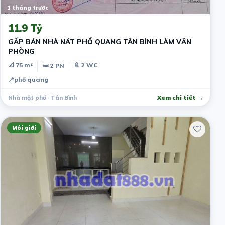
1 tháng trước
11.9 Tỷ
GẤP BÁN NHÀ NÁT PHỔ QUANG TÂN BÌNH LÀM VĂN
PHÒNG
📐 75 m²
🚿 2 WC
🛏 2 PN
📍
phổ quang
Nhà mặt phố · Tân Bình
Xem chi tiết →
Môi giới