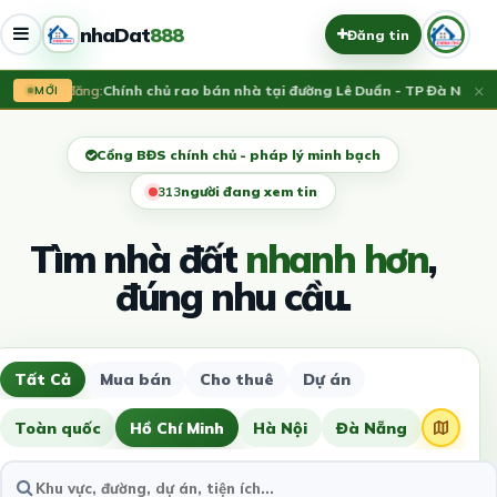
nhaDat
888
Đăng tin
×
Vừa đăng:
Chính chủ rao bán nhà tại đường Lê Duẩn - TP Đà Nẵng; D
MỚI
Cổng BĐS chính chủ - pháp lý minh bạch
316
người đang xem tin
Tìm nhà đất
nhanh hơn
,
đúng nhu cầu.
Tất Cả
Mua bán
Cho thuê
Dự án
Toàn quốc
Hồ Chí Minh
Hà Nội
Đà Nẵng