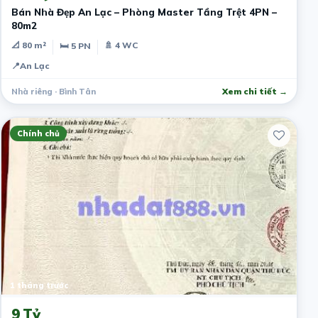
Bán Nhà Đẹp An Lạc – Phòng Master Tầng Trệt 4PN –
80m2
📐 80 m²
🚿 4 WC
🛏 5 PN
📍
An Lạc
Nhà riêng · Bình Tân
Xem chi tiết →
Chính chủ
1 tháng trước
9 Tỷ