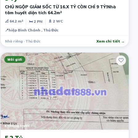
CHỦ NGỘP GIẢM SỐC TỪ 16.X TỶ CÒN CHỈ 9 TỶ!Nhà
tâm huyết diện tích 64.2m²
📐 64.2 m²
🚿 2 WC
🛏 2 PN
📍
hiệp Bình Chánh , Thủ Đức
Nhà riêng · Thủ Đức
Xem chi tiết →
Môi giới
1 tháng trước