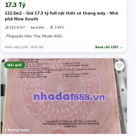
17.3 Tỷ
122.5m2 - Giá 17.3 tỷ full nội thất có thang máy - Nhà
phố Nine South
📐 122.5 m²
🚿 3 WC
🛏 4 PN
📍
Nguyễn Hữu Thọ, Phước Kiển
Nhà mặt phố · Nhà Bè
Xem chi tiết →
Môi giới
1 tháng trước