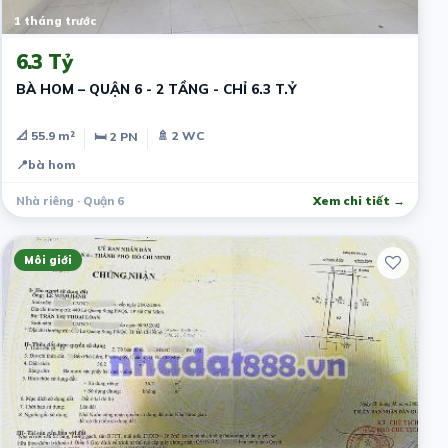
1 tháng trước
6.3 Tỷ
BÀ HOM – QUẬN 6 - 2 TẦNG - CHỈ 6.3 T.Ỷ
📐 55.9 m²
🚿 2 WC
🛏 2 PN
📍
bà hom
Nhà riêng · Quận 6
Xem chi tiết →
Môi giới