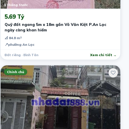
1 tháng trước
5.69 Tỷ
Quỹ đất ngang 5m x 18m gần Võ Văn Kiệt P.An Lạc
ngày càng khan hiếm
📐 84.8 m²
📍
phường An Lạc
Đất riêng · Bình Tân
Xem chi tiết →
Chính chủ