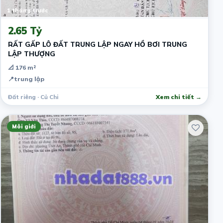
1 tháng trước
2.65 Tỷ
RẤT GẤP LÔ ĐẤT TRUNG LẬP NGAY HỒ BƠI TRUNG
LẬP THƯỢNG
📐 176 m²
📍
trung lập
Đất riêng · Củ Chi
Xem chi tiết →
Môi giới