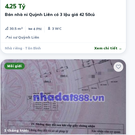
4.25 Tỷ
Bán nhà ni Quỳnh Liên có 3 lậu giá 42 50củ
📐 30.5 m²
🚿 3 WC
🛏 4 PN
📍
ni sư Quỳnh Liên
Nhà riêng · Tân Bình
Xem chi tiết →
Môi giới
1 tháng trước