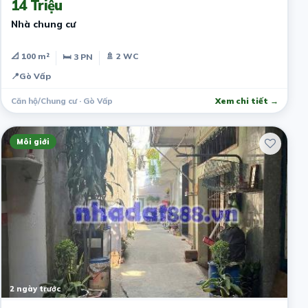
14 Triệu
Nhà chung cư
📐 100 m²
🚿 2 WC
🛏 3 PN
📍
Gò Vấp
Căn hộ/Chung cư · Gò Vấp
Xem chi tiết →
Môi giới
2 ngày trước