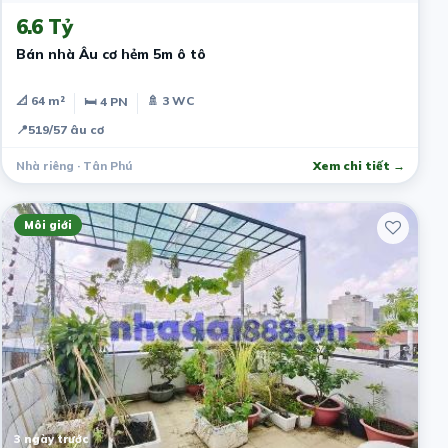
6.6 Tỷ
Bán nhà Âu cơ hẻm 5m ô tô
📐 64 m²
🚿 3 WC
🛏 4 PN
📍
519/57 âu cơ
Nhà riêng · Tân Phú
Xem chi tiết →
Môi giới
3 ngày trước