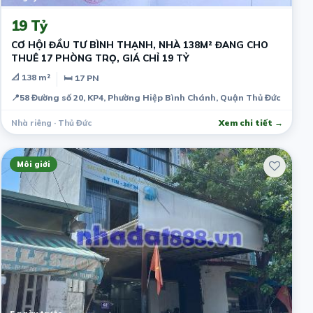
19 Tỷ
CƠ HỘI ĐẦU TƯ BÌNH THẠNH, NHÀ 138M² ĐANG CHO
THUÊ 17 PHÒNG TRỌ, GIÁ CHỈ 19 TỶ
📐 138 m²
🛏 17 PN
📍
58 Đường số 20, KP4, Phường Hiệp Bình Chánh, Quận Thủ Đức
Nhà riêng · Thủ Đức
Xem chi tiết →
Môi giới