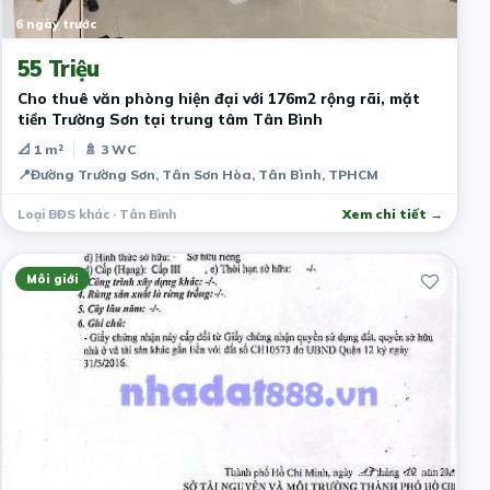
6 ngày trước
55 Triệu
Cho thuê văn phòng hiện đại với 176m2 rộng rãi, mặt
tiền Trường Sơn tại trung tâm Tân Bình
📐 1 m²
🚿 3 WC
📍
Đường Trường Sơn, Tân Sơn Hòa, Tân Bình, TPHCM
Loại BĐS khác · Tân Bình
Xem chi tiết →
Môi giới