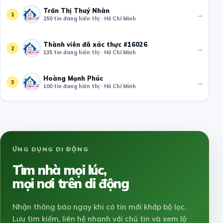
Trần Thị Thuý Nhàn
→
1
250 tin đang hiển thị · Hồ Chí Minh
Thành viên đã xác thực #16026
→
2
135 tin đang hiển thị · Hồ Chí Minh
Hoàng Mạnh Phúc
→
3
100 tin đang hiển thị · Hồ Chí Minh
ỨNG DỤNG DI ĐỘNG
Tìm nhà mọi lúc,
mọi nơi trên di động
Nhận thông báo ngay khi có tin mới khớp bộ lọc.
Lưu tìm kiếm, liên hệ nhanh với chủ tin và xem lộ