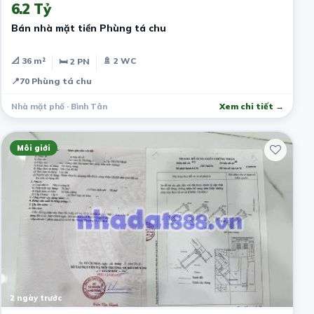
6.2 Tỷ
Bán nhà mặt tiền Phùng tá chu
📐 36 m²
🚿 2 WC
🛏 2 PN
📍
70 Phùng tá chu
Nhà mặt phố · Bình Tân
Xem chi tiết →
Môi giới
2 ngày trước