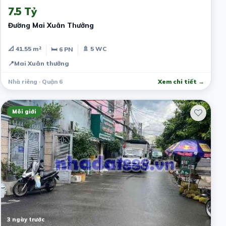
7.5 Tỷ
Đường Mai Xuân Thưởng
📐 41.55 m²
🚿 5 WC
🛏 6 PN
📍
Mai Xuân thưởng
Nhà riêng · Quận 6
Xem chi tiết →
Môi giới
3 ngày trước