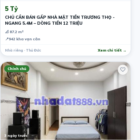
5 Tỷ
CHỦ CẦN BÁN GẤP NHÀ MẶT TIỀN TRƯƠNG THỌ -
NGANG 5.4M – DÒNG TIỀN 12 TRIỆU
📐 87.2 m²
📍
942 kha vạn cân
Nhà riêng · Thủ Đức
Xem chi tiết →
Chính chủ
3 ngày trước