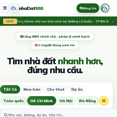
nhaDat
888
Đăng tin
×
Vừa đăng:
Chính chủ rao bán nhà tại đường Lê Duẩn - TP Đà Nẵng; DT
MỚI
Cổng BĐS chính chủ - pháp lý minh bạch
314
người đang xem tin
Tìm nhà đất
nhanh hơn
,
đúng nhu cầu.
Tất Cả
Mua bán
Cho thuê
Dự án
Toàn quốc
Hồ Chí Minh
Hà Nội
Đà Nẵng