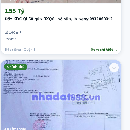
1.55 Tỷ
Đất KDC QL50 gần BXQ8 , sổ sẵn, ib ngay 0932068012
📐 100 m²
📍
Ql50
Đất riêng · Quận 8
Xem chi tiết →
Chính chủ
4 ngày trước