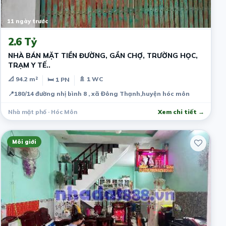
11 ngày trước
2.6 Tỷ
NHÀ BÁN MẶT TIỀN ĐƯỜNG, GẦN CHỢ, TRƯỜNG HỌC,
TRẠM Y TẾ..
📐 94.2 m²
🚿 1 WC
🛏 1 PN
📍
180/14 đường nhị bình 8 , xã Đông Thạnh,huyện hóc môn
Nhà mặt phố · Hóc Môn
Xem chi tiết →
Môi giới