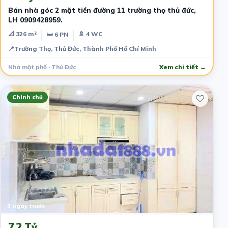
Bán nhà góc 2 mặt tiền đường 11 trường thọ thủ đức,
LH 0909428959.
📐 326 m²
🚿 4 WC
🛏 6 PN
📍
Trường Thọ, Thủ Đức, Thành Phố Hồ Chí Minh
Nhà mặt phố · Thủ Đức
Xem chi tiết →
Chính chủ
1 ngày trước
7.2 Tỷ