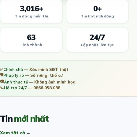
3,016+
0+
Tin đang hiển thị
Tin hot mới đăng
63
24/7
Tỉnh thành
Cập nhật liên tục
✅
Chính chủ
— Xác minh SĐT thật
🛡️
Pháp lý rõ
— Sổ riêng, thổ cư
📷
Ảnh thực tế
— Không ảnh minh họa
📞
Hỗ trợ 24/7
— 0866.058.088
Tin
mới nhất
Xem tất cả →