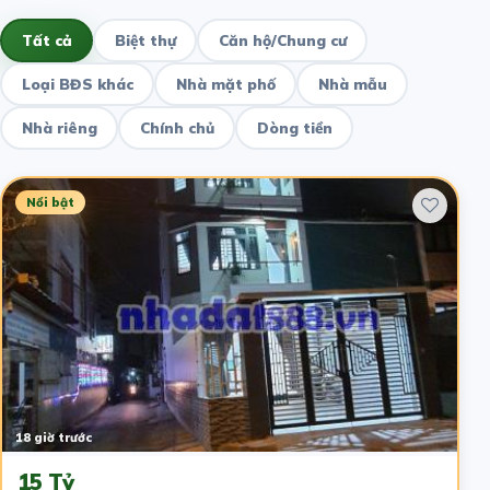
Tất cả
Biệt thự
Căn hộ/Chung cư
Loại BĐS khác
Nhà mặt phố
Nhà mẫu
Nhà riêng
Chính chủ
Dòng tiền
Nổi bật
18 giờ trước
15 Tỷ