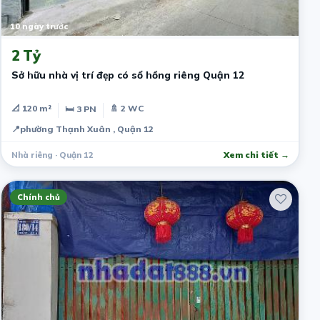
10 ngày trước
2 Tỷ
Sở hữu nhà vị trí đẹp có sổ hồng riêng Quận 12
📐 120 m²
🚿 2 WC
🛏 3 PN
📍
phường Thạnh Xuân , Quận 12
Nhà riêng · Quận 12
Xem chi tiết →
Chính chủ