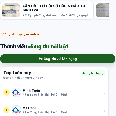
CĂN HỘ – CƠ HỘI SỞ HỮU & ĐẦU TƯ
SINH LỜI
7.2 Tỷ · phường đakao, quận 1, đường nguyễn văn giai. tphcm
Bảng xếp hạng member
Thành viên
đăng tin nổi bật
Đăng tin để lên hạng
Top tuần này
Đang leo hạng
Đăng tin đều trong 7 ngày
Minh Tuấn
→
1
4 tin đang hiển thị · Hồ Chí Minh
Ms Phối
→
2
2 tin đang hiển thị · Hồ Chí Minh