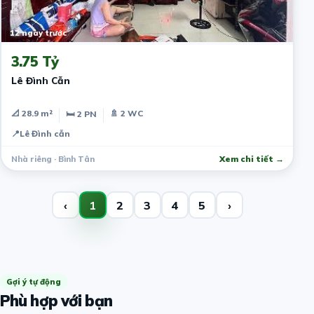
12 ngày trước
3.75 Tỷ
Lê Đình Cẫn
📐 28.9 m²
🚿 2 WC
🛏 2 PN
📍
Lê Đình cẫn
Nhà riêng · Bình Tân
Xem chi tiết →
‹
1
2
3
4
5
›
Gợi ý tự động
Phù hợp với bạn