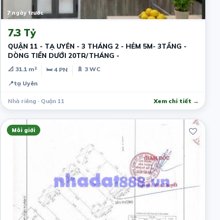
7 ngày trước
7.3 Tỷ
QUẬN 11 - TẠ UYÊN - 3 THÁNG 2 - HẺM 5M- 3TẦNG -
DÒNG TIỀN DƯỚI 20TR/THÁNG -
📐 31.1 m²
🚿 3 WC
🛏 4 PN
📍
tạ Uyên
Nhà riêng · Quận 11
Xem chi tiết →
Môi giới