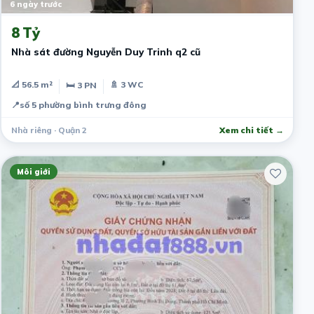
6 ngày trước
8 Tỷ
Nhà sát đường Nguyễn Duy Trinh q2 cũ
📐 56.5 m²
🚿 3 WC
🛏 3 PN
📍
số 5 phường bình trưng đông
Nhà riêng · Quận 2
Xem chi tiết →
Môi giới