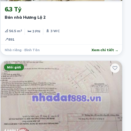
6.3 Tỷ
Bán nhà Hương Lộ 2
📐 56.5 m²
🚿 3 WC
🛏 3 PN
📍
891
Nhà riêng · Bình Tân
Xem chi tiết →
Môi giới
4 ngày trước