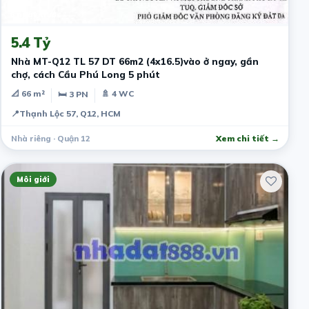
6 ngày trước
5.4 Tỷ
Nhà MT-Q12 TL 57 DT 66m2 (4x16.5)vào ở ngay, gần
chợ, cách Cầu Phú Long 5 phút
📐 66 m²
🚿 4 WC
🛏 3 PN
📍
Thạnh Lộc 57, Q12, HCM
Nhà riêng · Quận 12
Xem chi tiết →
Môi giới