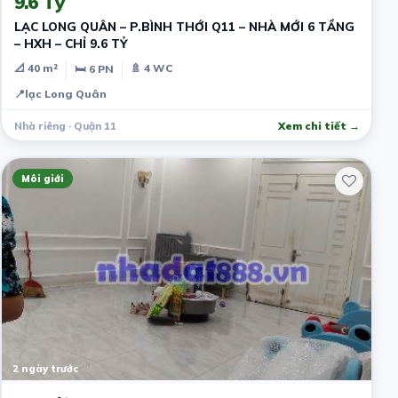
9.6 Tỷ
LẠC LONG QUÂN – P.BÌNH THỚI Q11 – NHÀ MỚI 6 TẦNG
– HXH – CHỈ 9.6 TỶ
📐 40 m²
🚿 4 WC
🛏 6 PN
📍
lạc Long Quân
Nhà riêng · Quận 11
Xem chi tiết →
Môi giới
2 ngày trước