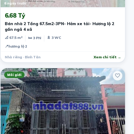
6 ngày trước
6.68 Tỷ
Bán nhà 2 Tầng 67.5m2-3PN- Hẻm xe tải- Hương lộ 2
gần ngã 4 xã
📐 67.5 m²
🚿 3 WC
🛏 3 PN
📍
hương lộ 2
Nhà riêng · Bình Tân
Xem chi tiết →
Môi giới