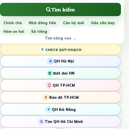
Tìm kiếm
Chính chủ
Nhà dòng tiền
Căn hộ mới
Gần sân bay
Hẻm xe hơi
Sổ riêng
Tìm nâng cao →
CHECK QUY HOẠCH
QH Hà Nội
Đất đai HN
QH TP.HCM
Bản đồ TP.HCM
QH Đà Nẵng
Tìm QH Hồ Chí Minh