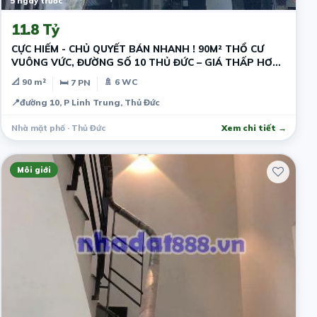
5 ngày trước
11.8 Tỷ
CỰC HIẾM - CHỦ QUYẾT BÁN NHANH ! 90M² THỔ CƯ
VUÔNG VỨC, ĐƯỜNG SỐ 10 THỦ ĐỨC – GIÁ THẤP HƠN
THỊ TRƯỜNG - DÒNG TIỀN SẴN
📐 90 m²
🚿 6 WC
🛏 7 PN
📍
đường 10, P Linh Trung, Thủ Đức
Nhà mặt phố · Thủ Đức
Xem chi tiết →
Môi giới