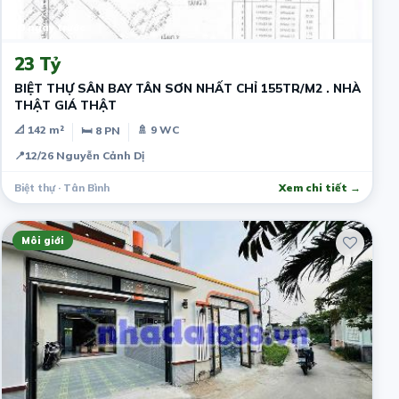
10 ngày trước
23 Tỷ
BIỆT THỰ SÂN BAY TÂN SƠN NHẤT CHỈ 155TR/M2 . NHÀ
THẬT GIÁ THẬT
📐 142 m²
🚿 9 WC
🛏 8 PN
📍
12/26 Nguyễn Cảnh Dị
Biệt thự · Tân Bình
Xem chi tiết →
Môi giới