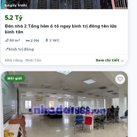
6 ngày trước
5.2 Tỷ
Bán nhà 2 Tầng hẻm ô tô ngay bình trị đông tên lửa
bình tân
📐 50 m²
🚿 2 WC
🛏 2 PN
📍
bình trị đông
Nhà riêng · Bình Tân
Xem chi tiết →
Môi giới